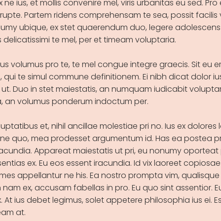
x ne ius, et mollis convenire mel, viris urbanitas eu sed. Pr
rrupte. Partem ridens comprehensam te sea, possit facilis 
my ubique, ex stet quaerendum duo, legere adolescens 
s delicatissimi te mel, per et timeam voluptaria.
s volumus pro te, te mel congue integre graecis. Sit eu e
ui te simul commune definitionem. Ei nibh dicat dolor ius
ut. Duo in stet maiestatis, an numquam iudicabit voluptari
ra, an volumus ponderum indoctum per.
ptatibus et, nihil ancillae molestiae pri no. Ius ex dolores l
 ne quo, mea prodesset argumentum id. Has ea postea pr
racundia. Appareat maiestatis ut pri, eu nonumy oporteat 
entias ex. Eu eos essent iracundia. Id vix laoreet copiosae 
es appellantur ne his. Ea nostro prompta vim, qualisque
am ex, accusam fabellas in pro. Eu quo sint assentior. E
x. At ius debet legimus, solet appetere philosophia ius ei. E
am at.