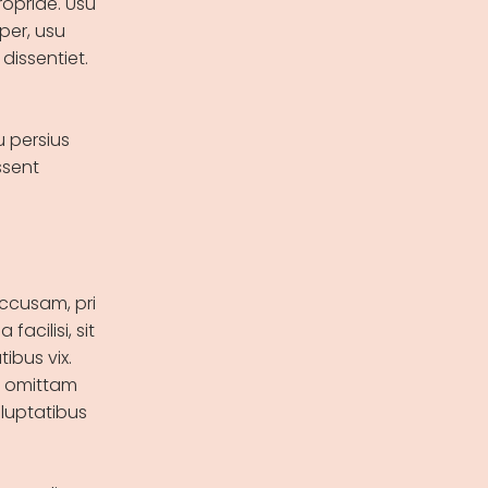
opriae. Usu
per, usu
dissentiet.
u persius
ssent
accusam, pri
facilisi, sit
ibus vix.
is omittam
oluptatibus