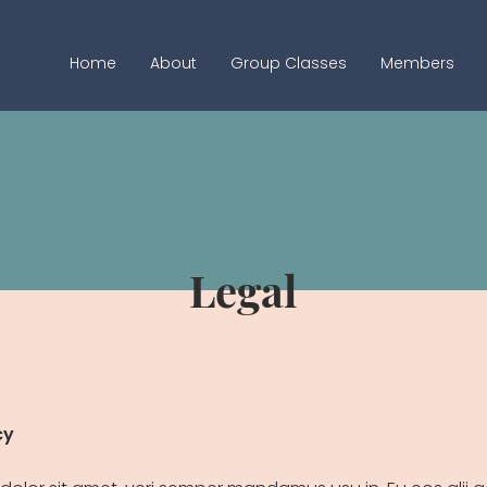
Home
About
Group Classes
Members
Legal
cy