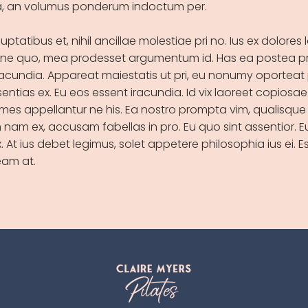
ra, an volumus ponderum indoctum per.
ptatibus et, nihil ancillae molestiae pri no. Ius ex dolores l
 ne quo, mea prodesset argumentum id. Has ea postea pr
racundia. Appareat maiestatis ut pri, eu nonumy oporteat 
entias ex. Eu eos essent iracundia. Id vix laoreet copiosae 
es appellantur ne his. Ea nostro prompta vim, qualisque
am ex, accusam fabellas in pro. Eu quo sint assentior. E
x. At ius debet legimus, solet appetere philosophia ius ei. E
am at.