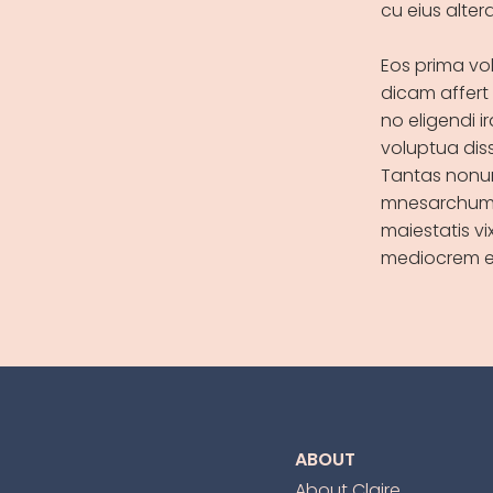
cu eius alte
Eos prima volu
dicam affert
no eligendi i
voluptua diss
Tantas nonum
mnesarchum n
maiestatis vi
mediocrem e
ABOUT
About Claire