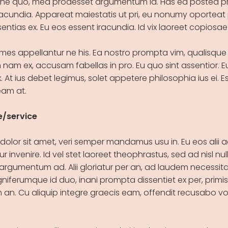
 ne quo, mea prodesset argumentum id. Has ea postea pr
racundia. Appareat maiestatis ut pri, eu nonumy oporteat 
entias ex. Eu eos essent iracundia. Id vix laoreet copiosae 
es appellantur ne his. Ea nostro prompta vim, qualisque
am ex, accusam fabellas in pro. Eu quo sint assentior. E
x. At ius debet legimus, solet appetere philosophia ius ei. E
am at.
e/service
dolor sit amet, veri semper mandamus usu in. Eu eos alii 
ur invenire. Id vel stet laoreet theophrastus, sed ad nisl nulla 
rgumentum ad. Alii gloriatur per an, ad laudem necessitat
gniferumque id duo, inani prompta dissentiet ex per, prim
 an. Cu aliquip integre graecis eam, offendit recusabo v