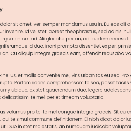
cy
dolor sit amet, veri semper mandamus usu in. Eu eos alii 
ur invenire. Id vel stet laoreet theophrastus, sed ad nisl nulla 
rgumentum ad. Alii gloriatur per an, ad laudem necessitat
gniferumque id duo, inani prompta dissentiet ex per, prim
 an. Cu aliquip integre graecis eam, offendit recusabo v
x ne ius, et mollis convenire mel, viris urbanitas eu sed. Pr
rrupte. Partem ridens comprehensam te sea, possit facilis 
my ubique, ex stet quaerendum duo, legere adolescens 
s delicatissimi te mel, per et timeam voluptaria.
s volumus pro te, te mel congue integre graecis. Sit eu e
ui te simul commune definitionem. Ei nibh dicat dolor ius
ut. Duo in stet maiestatis, an numquam iudicabit voluptari