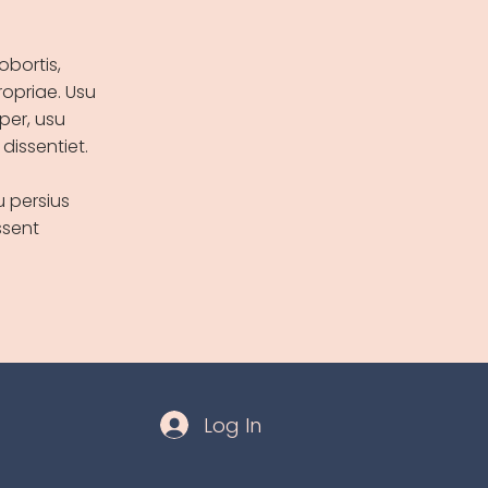
obortis,
opriae. Usu
per, usu
dissentiet.
u persius
ssent
Log In