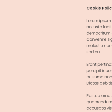
Cookie Poli
Lorem ipsum 
no justo labit
democritum a
Convenire si
molestie nam
sed cu.
Erant pertina
percipit inco
eu sumo nonu
Dictas debiti
Postea ornatu
quaerendum, q
accusata vis 