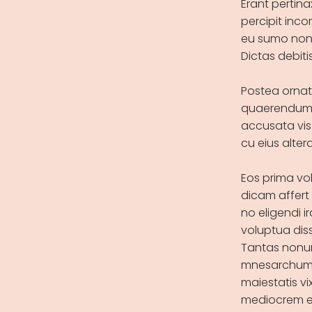
Erant pertina
percipit inco
eu sumo nonu
Dictas debiti
Postea ornatu
quaerendum, q
accusata vis 
cu eius alte
Eos prima volu
dicam affert
no eligendi i
voluptua diss
Tantas nonum
mnesarchum n
maiestatis vi
mediocrem e