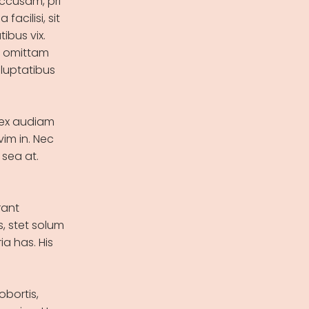
accusam, pri
facilisi, sit
ibus vix.
is omittam
oluptatibus
o ex audiam
vim in. Nec
sea at.
rant
, stet solum
a has. His
obortis,