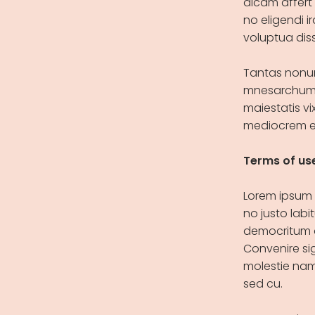
dicam affert
no eligendi i
voluptua diss
Tantas nonum
mnesarchum n
maiestatis vi
mediocrem e
Terms of us
Lorem ipsum 
no justo labit
democritum a
Convenire si
molestie nam
sed cu.