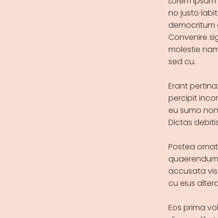
Lorem ipsum 
no justo labit
democritum a
Convenire si
molestie nam
sed cu.
Erant pertina
percipit inco
eu sumo nonu
Dictas debiti
Postea ornatu
quaerendum, q
accusata vis 
cu eius alte
Eos prima volu