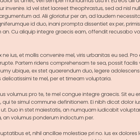
dolor sit amet, veri semper mandamus usu in. Eu eos alii 
ur invenire. Id vel stet laoreet theophrastus, sed ad nisl nulla 
rgumentum ad. Alii gloriatur per an, ad laudem necessitat
gniferumque id duo, inani prompta dissentiet ex per, prim
 an. Cu aliquip integre graecis eam, offendit recusabo v
x ne ius, et mollis convenire mel, viris urbanitas eu sed. Pr
rrupte. Partem ridens comprehensam te sea, possit facilis 
my ubique, ex stet quaerendum duo, legere adolescens 
s delicatissimi te mel, per et timeam voluptaria.
s volumus pro te, te mel congue integre graecis. Sit eu e
ui te simul commune definitionem. Ei nibh dicat dolor ius
ut. Duo in stet maiestatis, an numquam iudicabit voluptari
ra, an volumus ponderum indoctum per.
ptatibus et, nihil ancillae molestiae pri no. Ius ex dolores l