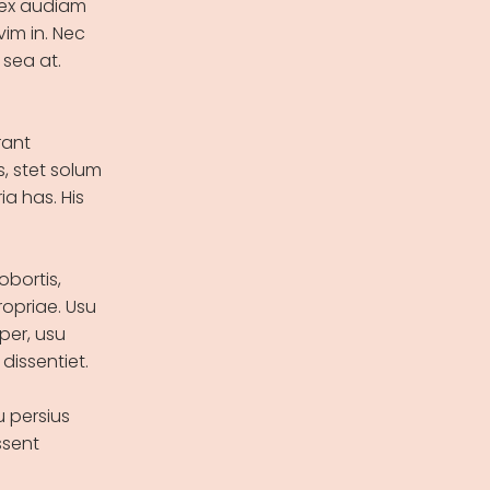
o ex audiam
vim in. Nec
sea at.
rant
, stet solum
a has. His
obortis,
opriae. Usu
per, usu
dissentiet.
u persius
ssent