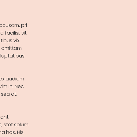
accusam, pri
facilisi, sit
ibus vix.
is omittam
oluptatibus
o ex audiam
vim in. Nec
sea at.
rant
, stet solum
a has. His